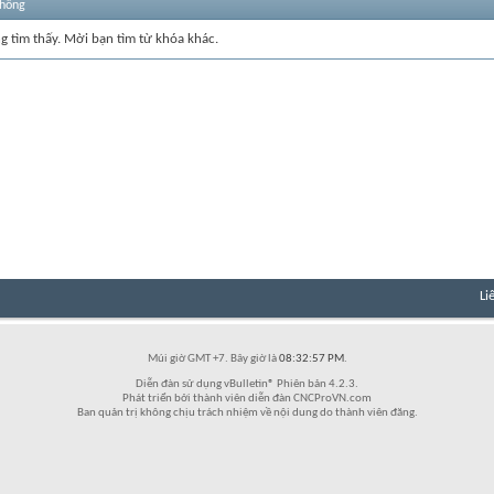
thống
ng tìm thấy. Mời bạn tìm từ khóa khác.
Li
Múi giờ GMT +7. Bây giờ là
08:32:57 PM
.
Diễn đàn sử dụng vBulletin® Phiên bản 4.2.3.
Phát triển bởi thành viên diễn đàn CNCProVN.com
Ban quản trị không chịu trách nhiệm về nội dung do thành viên đăng.