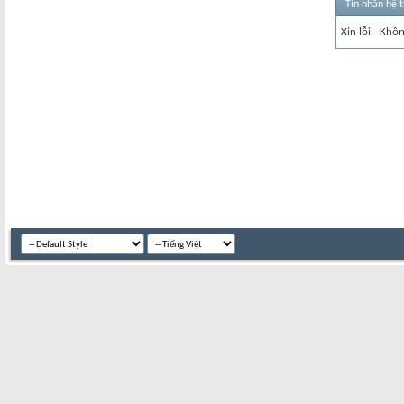
Tin nhắn hệ 
Xin lỗi - Khô