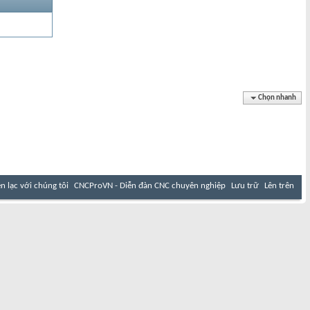
Chọn nhanh
ên lạc với chúng tôi
CNCProVN - Diễn đàn CNC chuyên nghiệp
Lưu trữ
Lên trên