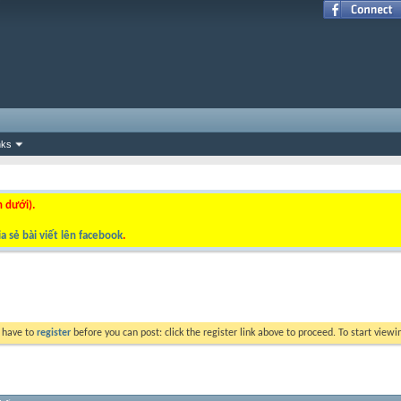
nks
n dưới).
a sẻ bài viết lên facebook
.
y have to
register
before you can post: click the register link above to proceed. To start view