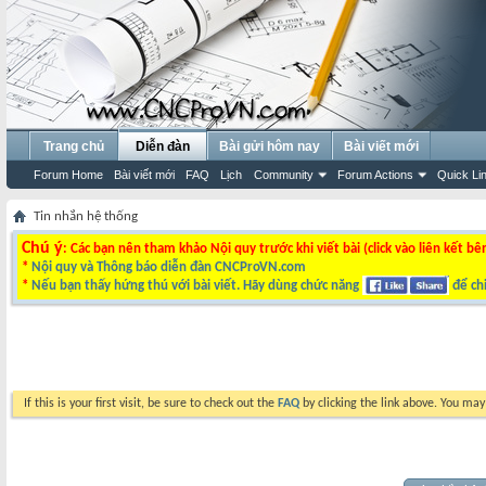
Trang chủ
Diễn đàn
Bài gửi hôm nay
Bài viết mới
Forum Home
Bài viết mới
FAQ
Lịch
Community
Forum Actions
Quick Li
Tin nhắn hệ thống
Chú ý
: Các bạn nên tham khảo Nội quy trước khi viết bài (click vào liên kết bê
*
Nội quy và Thông báo diễn đàn CNCProVN.com
*
Nếu bạn thấy hứng thú với bài viết. Hãy dùng chức năng
để chi
If this is your first visit, be sure to check out the
FAQ
by clicking the link above. You ma