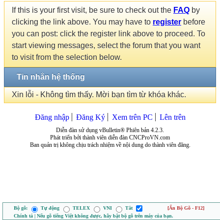
If this is your first visit, be sure to check out the
FAQ
by
clicking the link above. You may have to
register
before
you can post: click the register link above to proceed. To
start viewing messages, select the forum that you want
to visit from the selection below.
Tin nhắn hệ thống
Xin lỗi - Không tìm thấy. Mời bạn tìm từ khóa khác.
Đăng nhập
Đăng Ký
Xem trên PC
Lên trên
Diễn đàn sử dụng vBulletin® Phiên bản 4.2.3.
Phát triển bởi thành viên diễn đàn CNCProVN.com
Ban quản trị không chịu trách nhiệm về nội dung do thành viên đăng.
Bộ gõ:
Tự động
TELEX
VNI
Tắt
[Ẩn Bộ Gõ - F12]
Chính tả | Nếu gõ tiếng Việt không được, hãy bật bộ gõ trên máy của bạn.