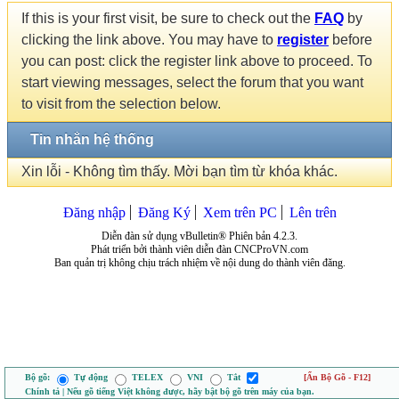
If this is your first visit, be sure to check out the
FAQ
by
clicking the link above. You may have to
register
before
you can post: click the register link above to proceed. To
start viewing messages, select the forum that you want
to visit from the selection below.
Tin nhắn hệ thống
Xin lỗi - Không tìm thấy. Mời bạn tìm từ khóa khác.
Đăng nhập
Đăng Ký
Xem trên PC
Lên trên
Diễn đàn sử dụng vBulletin® Phiên bản 4.2.3.
Phát triển bởi thành viên diễn đàn CNCProVN.com
Ban quản trị không chịu trách nhiệm về nội dung do thành viên đăng.
Bộ gõ:
Tự động
TELEX
VNI
Tắt
[Ẩn Bộ Gõ - F12]
Chính tả | Nếu gõ tiếng Việt không được, hãy bật bộ gõ trên máy của bạn.