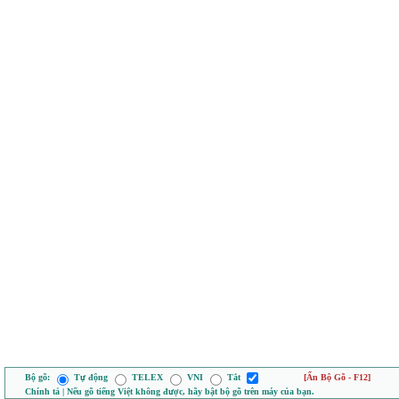
Bộ gõ:
Tự động
TELEX
VNI
Tắt
[Ẩn Bộ Gõ - F12]
Chính tả | Nếu gõ tiếng Việt không được, hãy bật bộ gõ trên máy của bạn.