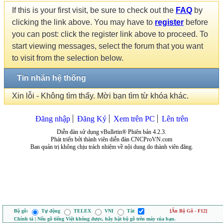
If this is your first visit, be sure to check out the
FAQ
by
clicking the link above. You may have to
register
before
you can post: click the register link above to proceed. To
start viewing messages, select the forum that you want
to visit from the selection below.
Tin nhắn hệ thống
Xin lỗi - Không tìm thấy. Mời bạn tìm từ khóa khác.
Đăng nhập
Đăng Ký
Xem trên PC
Lên trên
Diễn đàn sử dụng vBulletin® Phiên bản 4.2.3.
Phát triển bởi thành viên diễn đàn CNCProVN.com
Ban quản trị không chịu trách nhiệm về nội dung do thành viên đăng.
Bộ gõ:
Tự động
TELEX
VNI
Tắt
[Ẩn Bộ Gõ - F12]
Chính tả | Nếu gõ tiếng Việt không được, hãy bật bộ gõ trên máy của bạn.