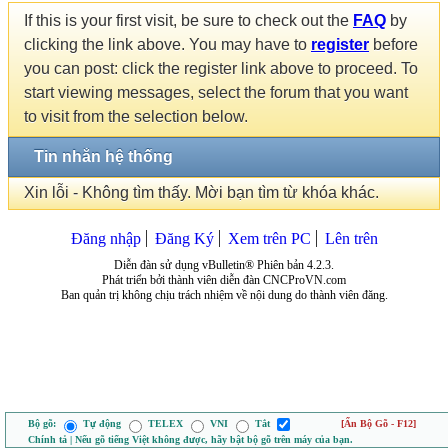
If this is your first visit, be sure to check out the
FAQ
by
clicking the link above. You may have to
register
before
you can post: click the register link above to proceed. To
start viewing messages, select the forum that you want
to visit from the selection below.
Tin nhắn hệ thống
Xin lỗi - Không tìm thấy. Mời bạn tìm từ khóa khác.
Đăng nhập
Đăng Ký
Xem trên PC
Lên trên
Diễn đàn sử dụng vBulletin® Phiên bản 4.2.3.
Phát triển bởi thành viên diễn đàn CNCProVN.com
Ban quản trị không chịu trách nhiệm về nội dung do thành viên đăng.
Bộ gõ:
Tự động
TELEX
VNI
Tắt
[Ẩn Bộ Gõ - F12]
Chính tả | Nếu gõ tiếng Việt không được, hãy bật bộ gõ trên máy của bạn.