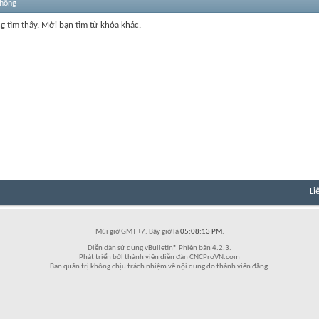
thống
ng tìm thấy. Mời bạn tìm từ khóa khác.
Li
Múi giờ GMT +7. Bây giờ là
05:08:13 PM
.
Diễn đàn sử dụng vBulletin® Phiên bản 4.2.3.
Phát triển bởi thành viên diễn đàn CNCProVN.com
Ban quản trị không chịu trách nhiệm về nội dung do thành viên đăng.