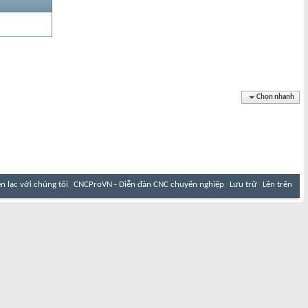
Chọn nhanh
ên lạc với chúng tôi
CNCProVN - Diễn đàn CNC chuyên nghiệp
Lưu trữ
Lên trên