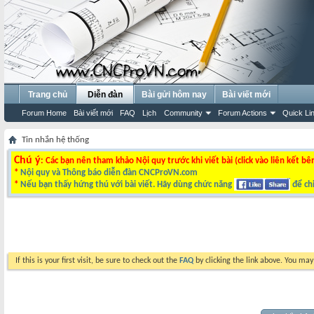
Trang chủ
Diễn đàn
Bài gửi hôm nay
Bài viết mới
Forum Home
Bài viết mới
FAQ
Lịch
Community
Forum Actions
Quick Li
Tin nhắn hệ thống
Chú ý
: Các bạn nên tham khảo Nội quy trước khi viết bài (click vào liên kết bê
*
Nội quy và Thông báo diễn đàn CNCProVN.com
*
Nếu bạn thấy hứng thú với bài viết. Hãy dùng chức năng
để chi
If this is your first visit, be sure to check out the
FAQ
by clicking the link above. You ma