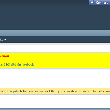
nks
n dưới).
a sẻ bài viết lên facebook
.
y have to
register
before you can post: click the register link above to proceed. To start view