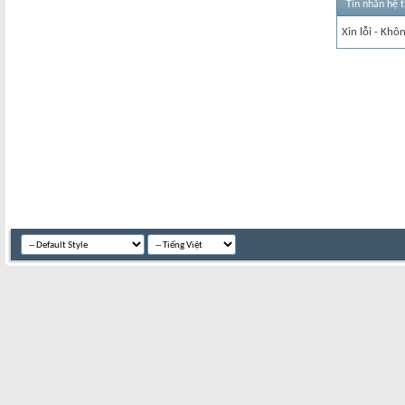
Tin nhắn hệ 
Xin lỗi - Khô