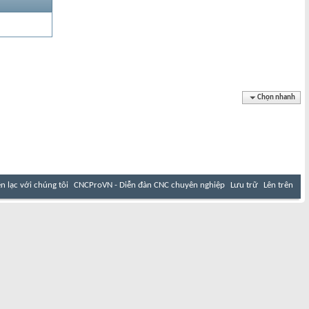
Chọn nhanh
ên lạc với chúng tôi
CNCProVN - Diễn đàn CNC chuyên nghiệp
Lưu trữ
Lên trên