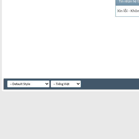
Tin nhắn hệ 
Xin lỗi - Khô