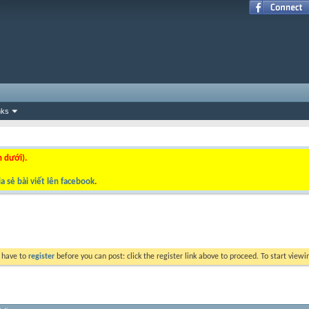
nks
n dưới).
a sẻ bài viết lên facebook
.
y have to
register
before you can post: click the register link above to proceed. To start view