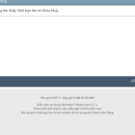
thống
ng tìm thấy. Mời bạn tìm từ khóa khác.
Li
Múi giờ GMT +7. Bây giờ là
08:52:01 AM
.
Diễn đàn sử dụng vBulletin® Phiên bản 4.2.3.
Phát triển bởi thành viên diễn đàn CNCProVN.com
Ban quản trị không chịu trách nhiệm về nội dung do thành viên đăng.