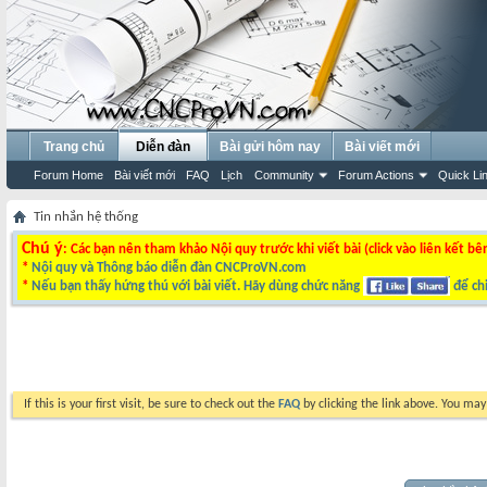
Trang chủ
Diễn đàn
Bài gửi hôm nay
Bài viết mới
Forum Home
Bài viết mới
FAQ
Lịch
Community
Forum Actions
Quick Li
Tin nhắn hệ thống
Chú ý
: Các bạn nên tham khảo Nội quy trước khi viết bài (click vào liên kết bê
*
Nội quy và Thông báo diễn đàn CNCProVN.com
*
Nếu bạn thấy hứng thú với bài viết. Hãy dùng chức năng
để chi
If this is your first visit, be sure to check out the
FAQ
by clicking the link above. You ma