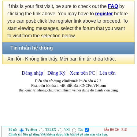
If this is your first visit, be sure to check out the
FAQ
by
clicking the link above. You may have to
register
before
you can post: click the register link above to proceed. To
start viewing messages, select the forum that you want
to visit from the selection below.
Tin nhắn hệ thống
Xin lỗi - Không tìm thấy. Mời bạn tìm từ khóa khác.
Đăng nhập
Đăng Ký
Xem trên PC
Lên trên
Diễn đàn sử dụng vBulletin® Phiên bản 4.2.3.
Phát triển bởi thành viên diễn đàn CNCProVN.com
Ban quản trị không chịu trách nhiệm về nội dung do thành viên đăng.
Bộ gõ:
Tự động
TELEX
VNI
Tắt
[Ẩn Bộ Gõ - F12]
Chính tả | Nếu gõ tiếng Việt không được, hãy bật bộ gõ trên máy của bạn.