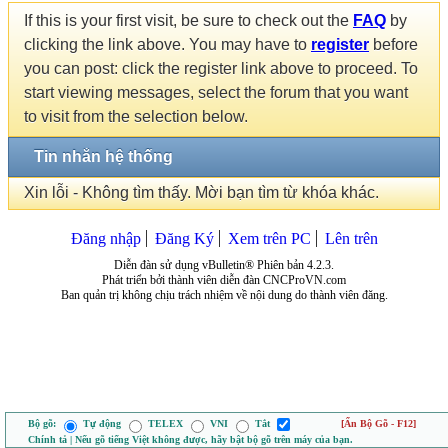
If this is your first visit, be sure to check out the
FAQ
by
clicking the link above. You may have to
register
before
you can post: click the register link above to proceed. To
start viewing messages, select the forum that you want
to visit from the selection below.
Tin nhắn hệ thống
Xin lỗi - Không tìm thấy. Mời bạn tìm từ khóa khác.
Đăng nhập
Đăng Ký
Xem trên PC
Lên trên
Diễn đàn sử dụng vBulletin® Phiên bản 4.2.3.
Phát triển bởi thành viên diễn đàn CNCProVN.com
Ban quản trị không chịu trách nhiệm về nội dung do thành viên đăng.
Bộ gõ:
Tự động
TELEX
VNI
Tắt
[Ẩn Bộ Gõ - F12]
Chính tả | Nếu gõ tiếng Việt không được, hãy bật bộ gõ trên máy của bạn.