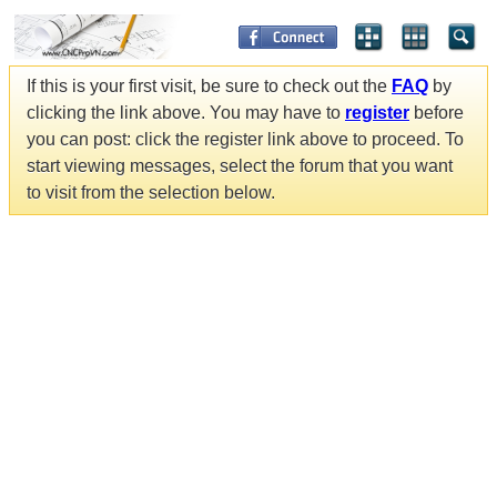
If this is your first visit, be sure to check out the
FAQ
by
clicking the link above. You may have to
register
before
you can post: click the register link above to proceed. To
start viewing messages, select the forum that you want
to visit from the selection below.