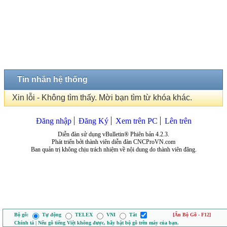
Tin nhắn hệ thống
Xin lỗi - Không tìm thấy. Mời bạn tìm từ khóa khác.
Đăng nhập
Đăng Ký
Xem trên PC
Lên trên
Diễn đàn sử dụng vBulletin® Phiên bản 4.2.3.
Phát triển bởi thành viên diễn đàn CNCProVN.com
Ban quản trị không chịu trách nhiệm về nội dung do thành viên đăng.
Bộ gõ:
Tự động
TELEX
VNI
Tắt
[Ẩn Bộ Gõ - F12]
Chính tả | Nếu gõ tiếng Việt không được, hãy bật bộ gõ trên máy của bạn.