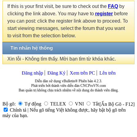
If this is your first visit, be sure to check out the
FAQ
by
clicking the link above. You may have to
register
before
you can post: click the register link above to proceed. To
start viewing messages, select the forum that you want
to visit from the selection below.
Tin nhắn hệ thống
Xin lỗi - Không tìm thấy. Mời bạn tìm từ khóa khác.
Đăng nhập
Đăng Ký
Xem trên PC
Lên trên
Diễn đàn sử dụng vBulletin® Phiên bản 4.2.3.
Phát triển bởi thành viên diễn đàn CNCProVN.com
Ban quản trị không chịu trách nhiệm về nội dung do thành viên đăng.
Bộ gõ:
Tự động
TELEX
VNI
Tắt
[Ẩn Bộ Gõ - F12]
Chính tả | Nếu gõ tiếng Việt không được, hãy bật bộ gõ trên
máy của bạn.