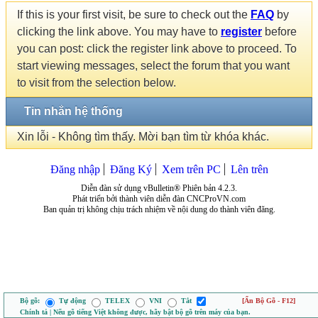
If this is your first visit, be sure to check out the
FAQ
by
clicking the link above. You may have to
register
before
you can post: click the register link above to proceed. To
start viewing messages, select the forum that you want
to visit from the selection below.
Tin nhắn hệ thống
Xin lỗi - Không tìm thấy. Mời bạn tìm từ khóa khác.
Đăng nhập
Đăng Ký
Xem trên PC
Lên trên
Diễn đàn sử dụng vBulletin® Phiên bản 4.2.3.
Phát triển bởi thành viên diễn đàn CNCProVN.com
Ban quản trị không chịu trách nhiệm về nội dung do thành viên đăng.
Bộ gõ:
Tự động
TELEX
VNI
Tắt
[Ẩn Bộ Gõ - F12]
Chính tả | Nếu gõ tiếng Việt không được, hãy bật bộ gõ trên máy của bạn.