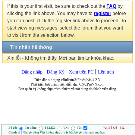
If this is your first visit, be sure to check out the
FAQ
by
clicking the link above. You may have to
register
before
you can post: click the register link above to proceed. To
start viewing messages, select the forum that you want
to visit from the selection below.
Tin nhắn hệ thống
Xin lỗi - Không tìm thấy. Mời bạn tìm từ khóa khác.
Đăng nhập
Đăng Ký
Xem trên PC
Lên trên
Diễn đàn sử dụng vBulletin® Phiên bản 4.2.3.
Phát triển bởi thành viên diễn đàn CNCProVN.com
Ban quản trị không chịu trách nhiệm về nội dung do thành viên đăng.
Bộ gõ:
Tự động
TELEX
VNI
Tắt
[Ẩn Bộ Gõ - F12]
Chính tả | Nếu gõ tiếng Việt không được, hãy bật bộ gõ trên máy của bạn.