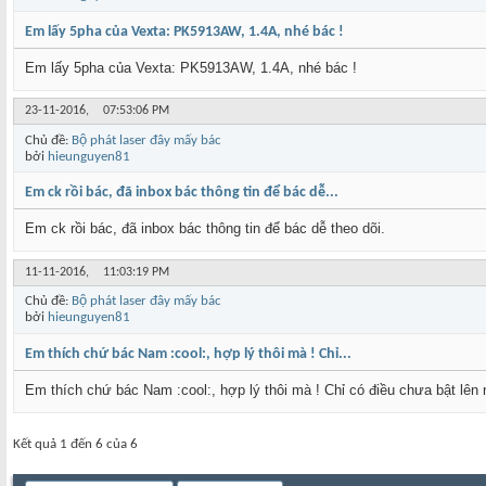
Em lấy 5pha của Vexta: PK5913AW, 1.4A, nhé bác !
Em lấy 5pha của Vexta: PK5913AW, 1.4A, nhé bác !
23-11-2016,
07:53:06 PM
Chủ đề:
Bộ phát laser đây mấy bác
bởi
hieunguyen81
Em ck rồi bác, đã inbox bác thông tin để bác dễ...
Em ck rồi bác, đã inbox bác thông tin để bác dễ theo dõi.
11-11-2016,
11:03:19 PM
Chủ đề:
Bộ phát laser đây mấy bác
bởi
hieunguyen81
Em thích chứ bác Nam :cool:, hợp lý thôi mà ! Chỉ...
Em thích chứ bác Nam :cool:, hợp lý thôi mà ! Chỉ có điều chưa bật lên n
Kết quả 1 đến 6 của 6