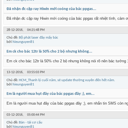
Đã nhận đc cặp ray Hiwin mới coóng của bác ppgas...
Đã nhận đc cặp ray Hiwin mới coóng của bác ppgas rất nhiệt tình, cảm ơn
28-12-2016,
04:21:48 PM
Chủ đề:
Bộ phát laser đây mấy bác
bởi
hieunguyen81
Em ck cho bác 12tr là 50% cho 2 bộ nhưng không...
Em ck cho bác 12tr là 50% cho 2 bộ nhưng không nói rõ nên bác tưởng 1
13-12-2016,
03:55:03 PM
Chủ đề:
HCM_Thanh lý cuối năm, sẽ update thường xuyên đến hết năm.
bởi
hieunguyen81
Em là người mua hụt đây của bác ppgas đây ;), em...
Em là người mua hụt đây của bác ppgas đây ;), em nhắn tin SMS còn ngư
03-12-2016,
05:00:44 PM
Chủ đề:
Bán - tái cơ cấu
bởi
hieunguyen81