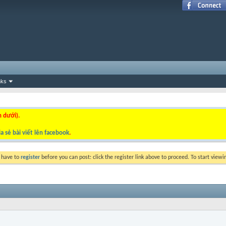
nks
n dưới).
a sẻ bài viết lên facebook
.
y have to
register
before you can post: click the register link above to proceed. To start view