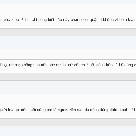
 bác :cool: ! Em chỉ hông biết cặp này phải ngoài quận 8 không vì hôm kia đ
 bộ, nhưng không sao nếu bác dư thì cứ để em 2 bộ, còn không 1 bộ cũng đc
ời kia gọi nên cuối cùng em là người đến sau dù cũng dùng dtdd :cool: !!!