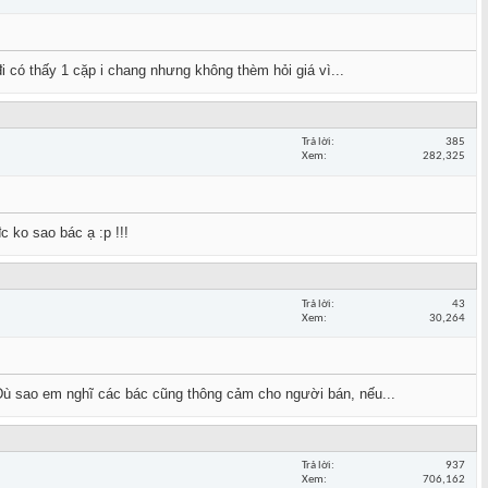
i có thấy 1 cặp i chang nhưng không thèm hỏi giá vì...
Trả lời
385
Xem
282,325
 ko sao bác ạ :p !!!
Trả lời
43
Xem
30,264
 Dù sao em nghĩ các bác cũng thông cảm cho người bán, nếu...
Trả lời
937
Xem
706,162