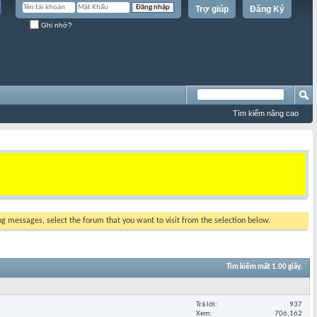
Trợ giúp
Đăng Ký
Ghi nhớ?
Tìm kiếm nâng cao
ing messages, select the forum that you want to visit from the selection below.
Tìm kiếm mất
1.00
giây.
Trả lời
937
Xem
706,162