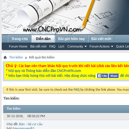
Trang chủ
Diễn đàn
Bài gửi hôm nay
Bài viết mới
Forum Home
Bài viết mới
FAQ
Lịch
Community
Forum Actions
Quick Li
Tìm kiếm
Kết quả tìm kiếm
Chú ý
: Các bạn nên tham khảo Nội quy trước khi viết bài (click vào liên kết bê
*
Nội quy và Thông báo diễn đàn CNCProVN.com
*
Nếu bạn thấy hứng thú với bài viết. Hãy dùng chức năng
để chi
If this is your first visit, be sure to check out the
FAQ
by clicking the link above. You ma
Tìm kiếm:
Tìm kiếm
:
30-12-2016,
08:56:22 PM
Chủ đề:
Bán - tái cơ cấu
bởi
hieunguyen81