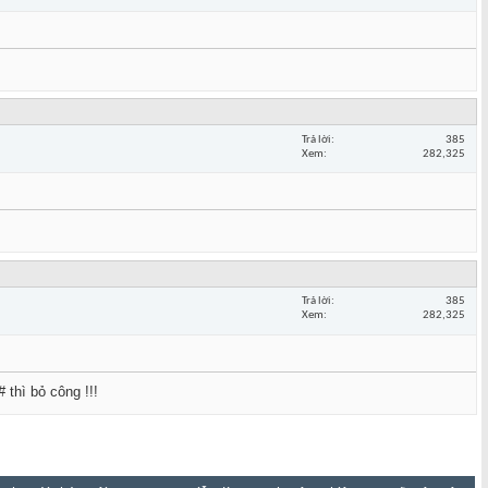
Trả lời
385
Xem
282,325
Trả lời
385
Xem
282,325
 thì bỏ công !!!