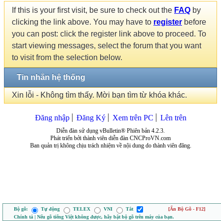
If this is your first visit, be sure to check out the
FAQ
by
clicking the link above. You may have to
register
before
you can post: click the register link above to proceed. To
start viewing messages, select the forum that you want
to visit from the selection below.
Tin nhắn hệ thống
Xin lỗi - Không tìm thấy. Mời bạn tìm từ khóa khác.
Đăng nhập
Đăng Ký
Xem trên PC
Lên trên
Diễn đàn sử dụng vBulletin® Phiên bản 4.2.3.
Phát triển bởi thành viên diễn đàn CNCProVN.com
Ban quản trị không chịu trách nhiệm về nội dung do thành viên đăng.
Bộ gõ:
Tự động
TELEX
VNI
Tắt
[Ẩn Bộ Gõ - F12]
Chính tả | Nếu gõ tiếng Việt không được, hãy bật bộ gõ trên máy của bạn.