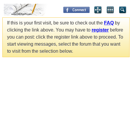
If this is your first visit, be sure to check out the
FAQ
by
clicking the link above. You may have to
register
before
you can post: click the register link above to proceed. To
start viewing messages, select the forum that you want
to visit from the selection below.