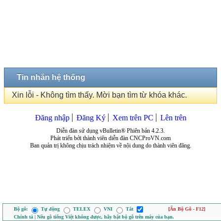
Tin nhắn hệ thống
Xin lỗi - Không tìm thấy. Mời bạn tìm từ khóa khác.
Đăng nhập
Đăng Ký
Xem trên PC
Lên trên
Diễn đàn sử dụng vBulletin® Phiên bản 4.2.3.
Phát triển bởi thành viên diễn đàn CNCProVN.com
Ban quản trị không chịu trách nhiệm về nội dung do thành viên đăng.
Bộ gõ:
Tự động
TELEX
VNI
Tắt
[Ẩn Bộ Gõ - F12]
Chính tả | Nếu gõ tiếng Việt không được, hãy bật bộ gõ trên máy của bạn.