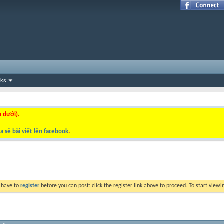
nks
n dưới).
a sẻ bài viết lên facebook
.
y have to
register
before you can post: click the register link above to proceed. To start view