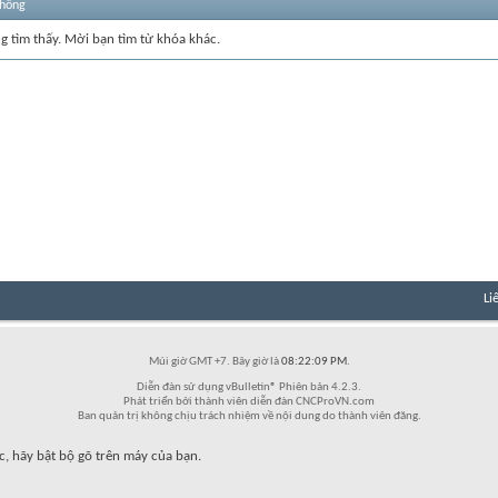
thống
ng tìm thấy. Mời bạn tìm từ khóa khác.
Li
Múi giờ GMT +7. Bây giờ là
08:22:09 PM
.
Diễn đàn sử dụng vBulletin® Phiên bản 4.2.3.
Phát triển bởi thành viên diễn đàn CNCProVN.com
Ban quản trị không chịu trách nhiệm về nội dung do thành viên đăng.
c, hãy bật bộ gõ trên máy của bạn.