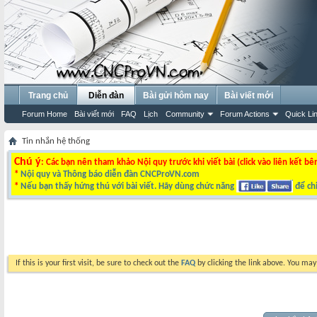
Trang chủ
Diễn đàn
Bài gửi hôm nay
Bài viết mới
Forum Home
Bài viết mới
FAQ
Lịch
Community
Forum Actions
Quick Li
Tin nhắn hệ thống
Chú ý
: Các bạn nên tham khảo Nội quy trước khi viết bài (click vào liên kết bê
*
Nội quy và Thông báo diễn đàn CNCProVN.com
*
Nếu bạn thấy hứng thú với bài viết. Hãy dùng chức năng
để chi
If this is your first visit, be sure to check out the
FAQ
by clicking the link above. You ma