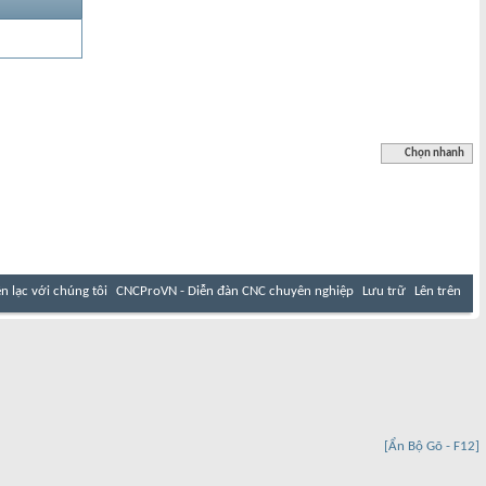
Chọn nhanh
ên lạc với chúng tôi
CNCProVN - Diễn đàn CNC chuyên nghiệp
Lưu trữ
Lên trên
[Ẩn Bộ Gõ - F12]