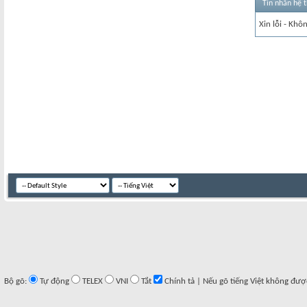
Tin nhắn hệ 
Xin lỗi - Khô
Bộ gõ:
Tự động
TELEX
VNI
Tắt
Chính tả | Nếu gõ tiếng Việt không đượ