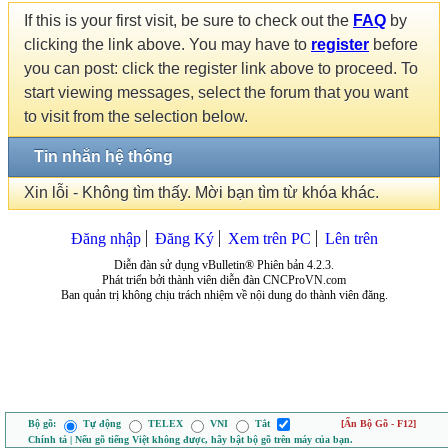
If this is your first visit, be sure to check out the
FAQ
by
clicking the link above. You may have to
register
before
you can post: click the register link above to proceed. To
start viewing messages, select the forum that you want
to visit from the selection below.
Tin nhắn hệ thống
Xin lỗi - Không tìm thấy. Mời bạn tìm từ khóa khác.
Đăng nhập
Đăng Ký
Xem trên PC
Lên trên
Diễn đàn sử dụng vBulletin® Phiên bản 4.2.3.
Phát triển bởi thành viên diễn đàn CNCProVN.com
Ban quản trị không chịu trách nhiệm về nội dung do thành viên đăng.
Bộ gõ:
Tự động
TELEX
VNI
Tắt
[Ẩn Bộ Gõ - F12]
Chính tả | Nếu gõ tiếng Việt không được, hãy bật bộ gõ trên máy của bạn.