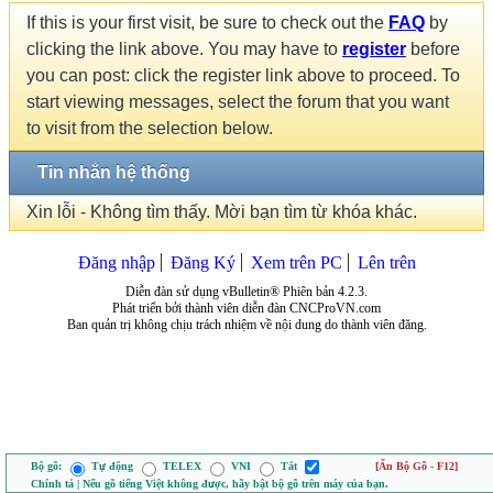
If this is your first visit, be sure to check out the
FAQ
by
clicking the link above. You may have to
register
before
you can post: click the register link above to proceed. To
start viewing messages, select the forum that you want
to visit from the selection below.
Tin nhắn hệ thống
Xin lỗi - Không tìm thấy. Mời bạn tìm từ khóa khác.
Đăng nhập
Đăng Ký
Xem trên PC
Lên trên
Diễn đàn sử dụng vBulletin® Phiên bản 4.2.3.
Phát triển bởi thành viên diễn đàn CNCProVN.com
Ban quản trị không chịu trách nhiệm về nội dung do thành viên đăng.
Bộ gõ:
Tự động
TELEX
VNI
Tắt
[Ẩn Bộ Gõ - F12]
Chính tả | Nếu gõ tiếng Việt không được, hãy bật bộ gõ trên máy của bạn.