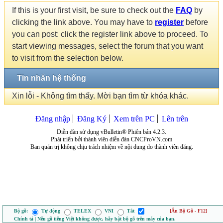
If this is your first visit, be sure to check out the
FAQ
by
clicking the link above. You may have to
register
before
you can post: click the register link above to proceed. To
start viewing messages, select the forum that you want
to visit from the selection below.
Tin nhắn hệ thống
Xin lỗi - Không tìm thấy. Mời bạn tìm từ khóa khác.
Đăng nhập
Đăng Ký
Xem trên PC
Lên trên
Diễn đàn sử dụng vBulletin® Phiên bản 4.2.3.
Phát triển bởi thành viên diễn đàn CNCProVN.com
Ban quản trị không chịu trách nhiệm về nội dung do thành viên đăng.
Bộ gõ:
Tự động
TELEX
VNI
Tắt
[Ẩn Bộ Gõ - F12]
Chính tả | Nếu gõ tiếng Việt không được, hãy bật bộ gõ trên máy của bạn.