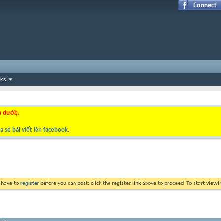
nks
n dưới).
a sẻ bài viết lên facebook
.
y have to
register
before you can post: click the register link above to proceed. To start view