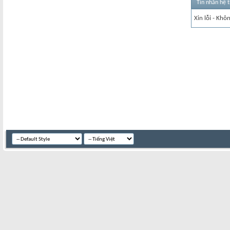
Tin nhắn hệ 
Xin lỗi - Khô