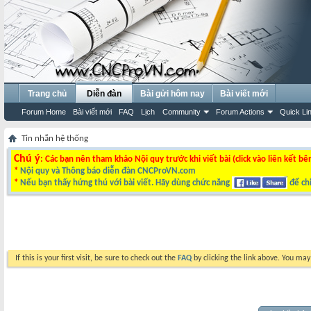
Trang chủ
Diễn đàn
Bài gửi hôm nay
Bài viết mới
Forum Home
Bài viết mới
FAQ
Lịch
Community
Forum Actions
Quick Li
Tin nhắn hệ thống
Chú ý
: Các bạn nên tham khảo Nội quy trước khi viết bài (click vào liên kết bê
*
Nội quy và Thông báo diễn đàn CNCProVN.com
*
Nếu bạn thấy hứng thú với bài viết. Hãy dùng chức năng
để chi
If this is your first visit, be sure to check out the
FAQ
by clicking the link above. You ma