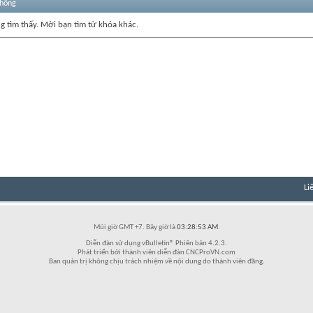
thống
ng tìm thấy. Mời bạn tìm từ khóa khác.
Li
Múi giờ GMT +7. Bây giờ là
03:28:53 AM
.
Diễn đàn sử dụng vBulletin® Phiên bản 4.2.3.
Phát triển bởi thành viên diễn đàn CNCProVN.com
Ban quản trị không chịu trách nhiệm về nội dung do thành viên đăng.