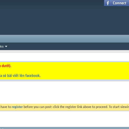
nks
n dưới).
a sẻ bài viết lên facebook
.
y have to
register
before you can post: click the register link above to proceed. To start view