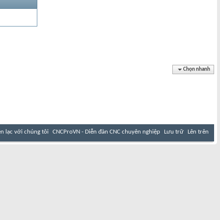
Chọn nhanh
ên lạc với chúng tôi
CNCProVN - Diễn đàn CNC chuyên nghiệp
Lưu trữ
Lên trên