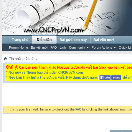
Trang chủ
Diễn đàn
Bài gửi hôm nay
Bài viết mới
Forum Home
Bài viết mới
FAQ
Lịch
Community
Forum Actions
Quick Li
Tin nhắn hệ thống
Chú ý
: Các bạn nên tham khảo Nội quy trước khi viết bài (click vào liên kết bê
*
Nội quy và Thông báo diễn đàn CNCProVN.com
*
Nếu bạn thấy hứng thú với bài viết. Hãy dùng chức năng
để chi
If this is your first visit, be sure to check out the
FAQ
by clicking the link above. You ma