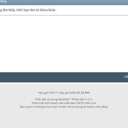
thống
ng tìm thấy. Mời bạn tìm từ khóa khác.
Li
Múi giờ GMT +7. Bây giờ là
04:12:32 PM
.
Diễn đàn sử dụng vBulletin® Phiên bản 4.2.3.
Phát triển bởi thành viên diễn đàn CNCProVN.com
Ban quản trị không chịu trách nhiệm về nội dung do thành viên đăng.