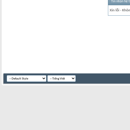
Tin nhắn hệ 
Xin lỗi - Khô