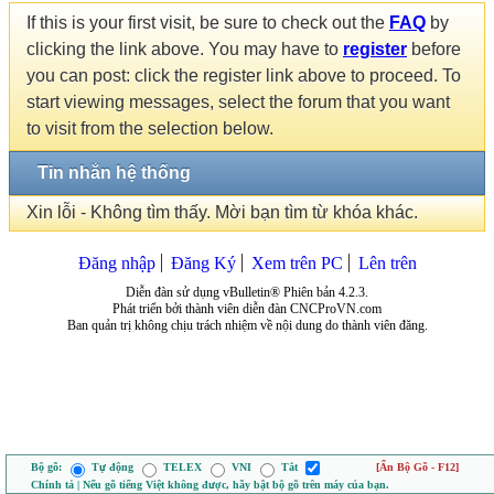
If this is your first visit, be sure to check out the
FAQ
by
clicking the link above. You may have to
register
before
you can post: click the register link above to proceed. To
start viewing messages, select the forum that you want
to visit from the selection below.
Tin nhắn hệ thống
Xin lỗi - Không tìm thấy. Mời bạn tìm từ khóa khác.
Đăng nhập
Đăng Ký
Xem trên PC
Lên trên
Diễn đàn sử dụng vBulletin® Phiên bản 4.2.3.
Phát triển bởi thành viên diễn đàn CNCProVN.com
Ban quản trị không chịu trách nhiệm về nội dung do thành viên đăng.
Bộ gõ:
Tự động
TELEX
VNI
Tắt
[Ẩn Bộ Gõ - F12]
Chính tả | Nếu gõ tiếng Việt không được, hãy bật bộ gõ trên máy của bạn.