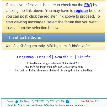
If this is your first visit, be sure to check out the
FAQ
by
clicking the link above. You may have to
register
before
you can post: click the register link above to proceed. To
start viewing messages, select the forum that you want
to visit from the selection below.
Tin nhắn hệ thống
Xin lỗi - Không tìm thấy. Mời bạn tìm từ khóa khác.
Đăng nhập
Đăng Ký
Xem trên PC
Lên trên
Diễn đàn sử dụng vBulletin® Phiên bản 4.2.3.
Phát triển bởi thành viên diễn đàn CNCProVN.com
Ban quản trị không chịu trách nhiệm về nội dung do thành viên đăng.
Bộ gõ:
Tự động
TELEX
VNI
Tắt
[Ẩn Bộ Gõ - F12]
Chính tả | Nếu gõ tiếng Việt không được, hãy bật bộ gõ trên máy của bạn.