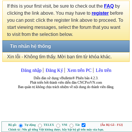
If this is your first visit, be sure to check out the
FAQ
by
clicking the link above. You may have to
register
before
you can post: click the register link above to proceed. To
start viewing messages, select the forum that you want
to visit from the selection below.
Tin nhắn hệ thống
Xin lỗi - Không tìm thấy. Mời bạn tìm từ khóa khác.
Đăng nhập
Đăng Ký
Xem trên PC
Lên trên
Diễn đàn sử dụng vBulletin® Phiên bản 4.2.3.
Phát triển bởi thành viên diễn đàn CNCProVN.com
Ban quản trị không chịu trách nhiệm về nội dung do thành viên đăng.
Bộ gõ:
Tự động
TELEX
VNI
Tắt
[Ẩn Bộ Gõ - F12]
Chính tả | Nếu gõ tiếng Việt không được, hãy bật bộ gõ trên máy của bạn.