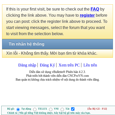
If this is your first visit, be sure to check out the
FAQ
by
clicking the link above. You may have to
register
before
you can post: click the register link above to proceed. To
start viewing messages, select the forum that you want
to visit from the selection below.
Tin nhắn hệ thống
Xin lỗi - Không tìm thấy. Mời bạn tìm từ khóa khác.
Đăng nhập
Đăng Ký
Xem trên PC
Lên trên
Diễn đàn sử dụng vBulletin® Phiên bản 4.2.3.
Phát triển bởi thành viên diễn đàn CNCProVN.com
Ban quản trị không chịu trách nhiệm về nội dung do thành viên đăng.
Bộ gõ:
Tự động
TELEX
VNI
Tắt
[Ẩn Bộ Gõ - F12]
Chính tả | Nếu gõ tiếng Việt không được, hãy bật bộ gõ trên máy của bạn.