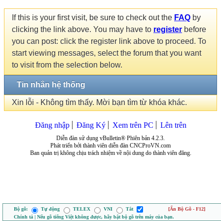
If this is your first visit, be sure to check out the
FAQ
by
clicking the link above. You may have to
register
before
you can post: click the register link above to proceed. To
start viewing messages, select the forum that you want
to visit from the selection below.
Tin nhắn hệ thống
Xin lỗi - Không tìm thấy. Mời bạn tìm từ khóa khác.
Đăng nhập
Đăng Ký
Xem trên PC
Lên trên
Diễn đàn sử dụng vBulletin® Phiên bản 4.2.3.
Phát triển bởi thành viên diễn đàn CNCProVN.com
Ban quản trị không chịu trách nhiệm về nội dung do thành viên đăng.
Bộ gõ:
Tự động
TELEX
VNI
Tắt
[Ẩn Bộ Gõ - F12]
Chính tả | Nếu gõ tiếng Việt không được, hãy bật bộ gõ trên máy của bạn.