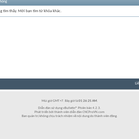
thống
ng tìm thấy. Mời bạn tìm từ khóa khác.
Li
Múi giờ GMT +7. Bây giờ là
01:26:25 AM
.
Diễn đàn sử dụng vBulletin® Phiên bản 4.2.3.
Phát triển bởi thành viên diễn đàn CNCProVN.com
Ban quản trị không chịu trách nhiệm về nội dung do thành viên đăng.