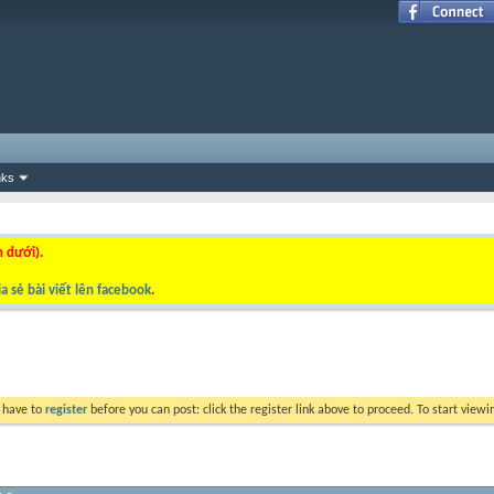
nks
n dưới).
a sẻ bài viết lên facebook
.
y have to
register
before you can post: click the register link above to proceed. To start view