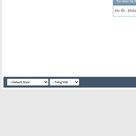
Tin nhắn hệ 
Xin lỗi - Khô