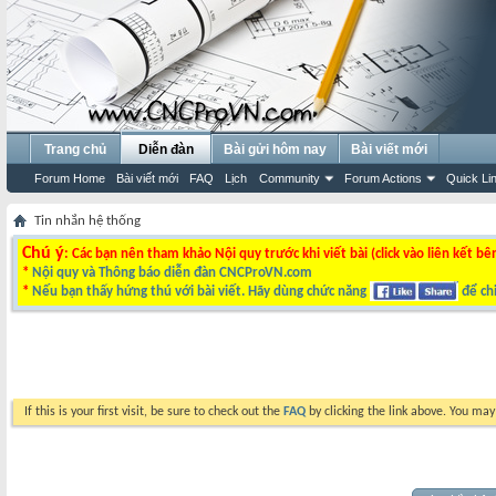
Trang chủ
Diễn đàn
Bài gửi hôm nay
Bài viết mới
Forum Home
Bài viết mới
FAQ
Lịch
Community
Forum Actions
Quick Li
Tin nhắn hệ thống
Chú ý
: Các bạn nên tham khảo Nội quy trước khi viết bài (click vào liên kết bê
*
Nội quy và Thông báo diễn đàn CNCProVN.com
*
Nếu bạn thấy hứng thú với bài viết. Hãy dùng chức năng
để chi
If this is your first visit, be sure to check out the
FAQ
by clicking the link above. You ma