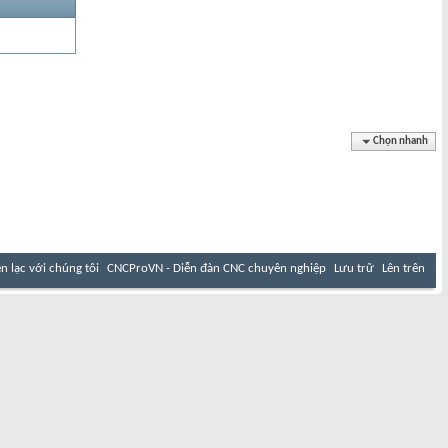
Chọn nhanh
ên lạc với chúng tôi
CNCProVN - Diễn đàn CNC chuyên nghiệp
Lưu trữ
Lên trên