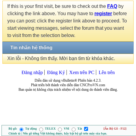
If this is your first visit, be sure to check out the
FAQ
by
clicking the link above. You may have to
register
before
you can post: click the register link above to proceed. To
start viewing messages, select the forum that you want
to visit from the selection below.
Tin nhắn hệ thống
Xin lỗi - Không tìm thấy. Mời bạn tìm từ khóa khác.
Đăng nhập
Đăng Ký
Xem trên PC
Lên trên
Diễn đàn sử dụng vBulletin® Phiên bản 4.2.3.
Phát triển bởi thành viên diễn đàn CNCProVN.com
Ban quản trị không chịu trách nhiệm về nội dung do thành viên đăng.
Bộ gõ:
Tự động
TELEX
VNI
Tắt
[Ẩn Bộ Gõ - F12]
Chính tả | Nếu gõ tiếng Việt không được, hãy bật bộ gõ trên máy của bạn.