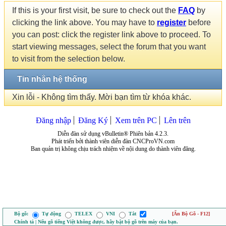
If this is your first visit, be sure to check out the
FAQ
by
clicking the link above. You may have to
register
before
you can post: click the register link above to proceed. To
start viewing messages, select the forum that you want
to visit from the selection below.
Tin nhắn hệ thống
Xin lỗi - Không tìm thấy. Mời bạn tìm từ khóa khác.
Đăng nhập
Đăng Ký
Xem trên PC
Lên trên
Diễn đàn sử dụng vBulletin® Phiên bản 4.2.3.
Phát triển bởi thành viên diễn đàn CNCProVN.com
Ban quản trị không chịu trách nhiệm về nội dung do thành viên đăng.
Bộ gõ:
Tự động
TELEX
VNI
Tắt
[Ẩn Bộ Gõ - F12]
Chính tả | Nếu gõ tiếng Việt không được, hãy bật bộ gõ trên máy của bạn.