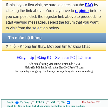
If this is your first visit, be sure to check out the
FAQ
by
clicking the link above. You may have to
register
before
you can post: click the register link above to proceed. To
start viewing messages, select the forum that you want
to visit from the selection below.
Tin nhắn hệ thống
Xin lỗi - Không tìm thấy. Mời bạn tìm từ khóa khác.
Đăng nhập
Đăng Ký
Xem trên PC
Lên trên
Diễn đàn sử dụng vBulletin® Phiên bản 4.2.3.
Phát triển bởi thành viên diễn đàn CNCProVN.com
Ban quản trị không chịu trách nhiệm về nội dung do thành viên đăng.
Bộ gõ:
Tự động
TELEX
VNI
Tắt
[Ẩn Bộ Gõ - F12]
Chính tả | Nếu gõ tiếng Việt không được, hãy bật bộ gõ trên máy của bạn.