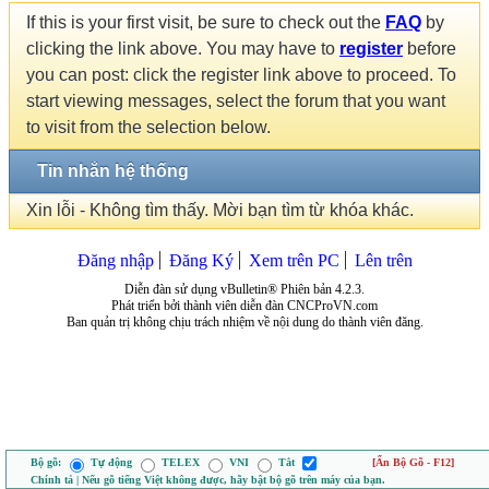
If this is your first visit, be sure to check out the
FAQ
by
clicking the link above. You may have to
register
before
you can post: click the register link above to proceed. To
start viewing messages, select the forum that you want
to visit from the selection below.
Tin nhắn hệ thống
Xin lỗi - Không tìm thấy. Mời bạn tìm từ khóa khác.
Đăng nhập
Đăng Ký
Xem trên PC
Lên trên
Diễn đàn sử dụng vBulletin® Phiên bản 4.2.3.
Phát triển bởi thành viên diễn đàn CNCProVN.com
Ban quản trị không chịu trách nhiệm về nội dung do thành viên đăng.
Bộ gõ:
Tự động
TELEX
VNI
Tắt
[Ẩn Bộ Gõ - F12]
Chính tả | Nếu gõ tiếng Việt không được, hãy bật bộ gõ trên máy của bạn.