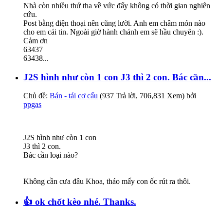
Nhà còn nhiều thứ tha về vức đấy không có thời gian nghiên
cứu.
Post bằng điện thoại nên cũng lười. Anh em châm món nào
cho em cái tin. Ngoài giờ hành chánh em sẽ hầu chuyên :).
Cảm ơn
63437
63438...
J2S hình như còn 1 con J3 thì 2 con. Bác cần...
Chủ đề:
Bán - tái cơ cấu
(937 Trả lời, 706,831 Xem) bởi
ppgas
J2S hình như còn 1 con
J3 thì 2 con.
Bác cần loại nào?
Không cần cưa đâu Khoa, tháo mấy con ốc rút ra thôi.
👍 ok chốt kèo nhé. Thanks.