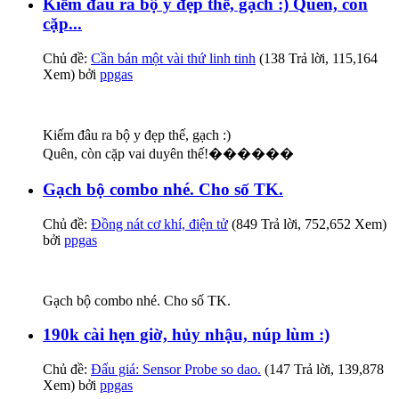
Kiếm đâu ra bộ y đẹp thế, gạch :) Quên, còn
cặp...
Chủ đề:
Cần bán một vài thứ linh tinh
(138 Trả lời, 115,164
Xem) bởi
ppgas
Kiếm đâu ra bộ y đẹp thế, gạch :)
Quên, còn cặp vai duyên thế!������
Gạch bộ combo nhé. Cho số TK.
Chủ đề:
Đồng nát cơ khí, điện tử
(849 Trả lời, 752,652 Xem)
bởi
ppgas
Gạch bộ combo nhé. Cho số TK.
190k cài hẹn giờ, hủy nhậu, núp lùm :)
Chủ đề:
Đấu giá: Sensor Probe so dao.
(147 Trả lời, 139,878
Xem) bởi
ppgas