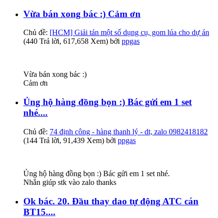
Vừa bán xong bác :) Cảm ơn
Chủ đề:
[HCM] Giải tán một số dụng cụ, gom lúa cho dự án
(440 Trả lời, 617,658 Xem) bởi
ppgas
Vừa bán xong bác :)
Cảm ơn
Ủng hộ hàng đồng bọn :) Bác gửi em 1 set
nhé....
Chủ đề:
74 định công - hàng thanh lý - dt, zalo 0982418182
(144 Trả lời, 91,439 Xem) bởi
ppgas
Ủng hộ hàng đồng bọn :) Bác gửi em 1 set nhé.
Nhắn giúp stk vào zalo thanks
Ok bác. 20. Đầu thay dao tự động ATC cán
BT15....