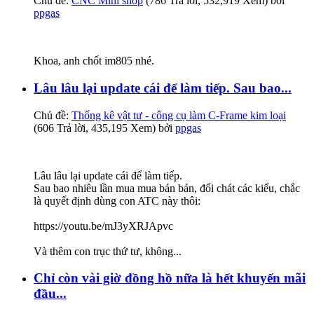
Chủ đề:
CNC Mini shop
(786 Trả lời, 532,919 Xem) bởi
ppgas
Khoa, anh chốt im805 nhé.
Lâu lâu lại update cái để làm tiếp. Sau bao...
Chủ đề:
Thống kê vật tư - công cụ làm C-Frame kim loại
(606 Trả lời, 435,195 Xem) bởi
ppgas
Lâu lâu lại update cái để làm tiếp.
Sau bao nhiêu lần mua mua bán bán, đổi chát các kiểu, chắc
là quyết định dùng con ATC này thôi:
https://youtu.be/mJ3yXRJApvc
Và thêm con trục thứ tư, không...
Chỉ còn vài giờ đồng hồ nữa là hết khuyến mãi
đầu...