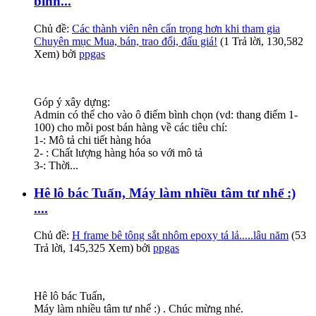
bình...
Chủ đề:
Các thành viên nên cẩn trọng hơn khi tham gia
Chuyên mục Mua, bán, trao đổi, đấu giá!
(1 Trả lời, 130,582
Xem) bởi
ppgas
Góp ý xây dựng:
Admin có thể cho vào ô điểm bình chọn (vd: thang điểm 1-
100) cho mỗi post bán hàng về các tiêu chí:
1-: Mô tả chi tiết hàng hóa
2- : Chất lượng hàng hóa so với mô tả
3-: Thời...
Hê lô bác Tuấn, Máy làm nhiều tâm tư nhể :)
....
Chủ đề:
H frame bê tông sắt nhôm epoxy tá lả.....lâu năm
(53
Trả lời, 145,325 Xem) bởi
ppgas
Hê lô bác Tuấn,
Máy làm nhiều tâm tư nhể :) . Chúc mừng nhé.