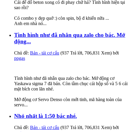
Cái đế đổ beton xong có đi phay chứ hả? Tình hình hiện tại
sao rồi?
Có combo y đẹp quớ :) còn spin, bộ đ khiển nữa ...
Anh em nhà nó...
Tình hình như đã nhắn qua zalo cho bác. Mớ
động...
Chủ đề:
Bán - tái cơ cấu
(937 Trả lời, 706,831 Xem) bởi
ppgas
Tình hình như đã nhắn qua zalo cho bác. Mớ động cơ
Yaskawa sigma 7 đã bán. Còn tầm chục cái hộp số và 5 6 cái
mặt bích con lăn nhé.
Mớ động cơ Servo Denso còn mới tinh, mã hàng toàn của
servo...
Nhỏ nhất là 1:50 bác nhé.
Chủ đề:
Bán - tái cơ cấu
(937 Trả lời, 706,831 Xem) bởi