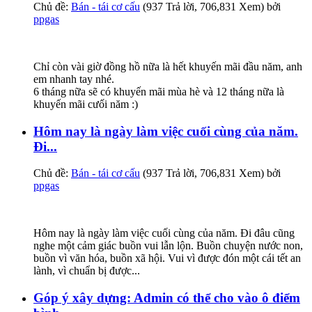
Chủ đề:
Bán - tái cơ cấu
(937 Trả lời, 706,831 Xem) bởi
ppgas
Chỉ còn vài giờ đồng hồ nữa là hết khuyến mãi đầu năm, anh
em nhanh tay nhé.
6 tháng nữa sẽ có khuyến mãi mùa hè và 12 tháng nữa là
khuyến mãi cưối năm :)
Hôm nay là ngày làm việc cuối cùng của năm.
Đi...
Chủ đề:
Bán - tái cơ cấu
(937 Trả lời, 706,831 Xem) bởi
ppgas
Hôm nay là ngày làm việc cuối cùng của năm. Đi đâu cũng
nghe một cảm giác buồn vui lẫn lộn. Buồn chuyện nước non,
buồn vì văn hóa, buồn xã hội. Vui vì được đón một cái tết an
lành, vì chuẩn bị được...
Góp ý xây dựng: Admin có thể cho vào ô điểm