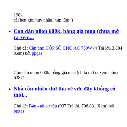
190k
cài hẹn giờ, hủy nhậu, núp lùm :)
Con dán nilon 600k, bằng giá mua (chưa mở
ra xem...
Chủ đề:
Cần tìm: HỘP SỐ CHO AC 750W
(4 Trả lời, 3,884
Xem) bởi
ppgas
Con dán nilon 600k, bằng giá mua (chưa mở ra xem luôn)
63871
Nhà còn nhiều thứ tha về vức đấy không có
thời...
Chủ đề:
Bán - tái cơ cấu
(937 Trả lời, 706,831 Xem) bởi
ppgas