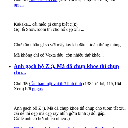
ppgas
Kakaka... cái méo gì cũng biết :):):)
Gọi là Showroom thì cho nó đẹp xíu ...
Chưa ăn nhậu gì so với mấy tay kia đâu... toàn thùng thùng ...
Mà không chỉ có Vexta đâu, còn nhiều thứ khác...
Anh gạch bộ Z :). Mà đã chụp khoe thì chụp
cho...
Chủ đề:
Cần bán một vài thứ linh tinh
(138 Trả lời, 115,164
Xem) bởi
ppgas
Anh gạch bộ Z :). Mà đã chụp khoe thì chụp cho tuơm tất xíu,
cái đế thì đẹp mà cặp ray nhìn gớm kinh :) đổi gấp.
Cờ-lê anh có hơi nhiều nhiều :)