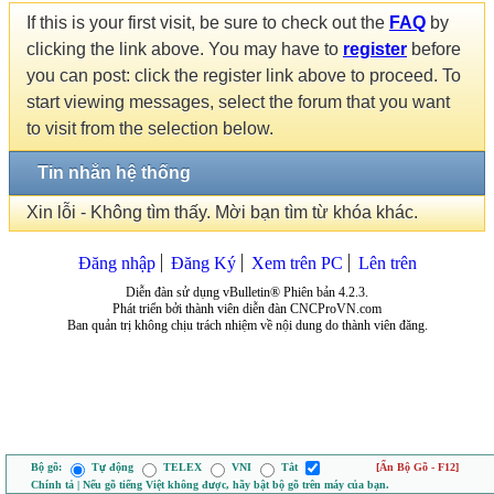
If this is your first visit, be sure to check out the
FAQ
by
clicking the link above. You may have to
register
before
you can post: click the register link above to proceed. To
start viewing messages, select the forum that you want
to visit from the selection below.
Tin nhắn hệ thống
Xin lỗi - Không tìm thấy. Mời bạn tìm từ khóa khác.
Đăng nhập
Đăng Ký
Xem trên PC
Lên trên
Diễn đàn sử dụng vBulletin® Phiên bản 4.2.3.
Phát triển bởi thành viên diễn đàn CNCProVN.com
Ban quản trị không chịu trách nhiệm về nội dung do thành viên đăng.
Bộ gõ:
Tự động
TELEX
VNI
Tắt
[Ẩn Bộ Gõ - F12]
Chính tả | Nếu gõ tiếng Việt không được, hãy bật bộ gõ trên máy của bạn.