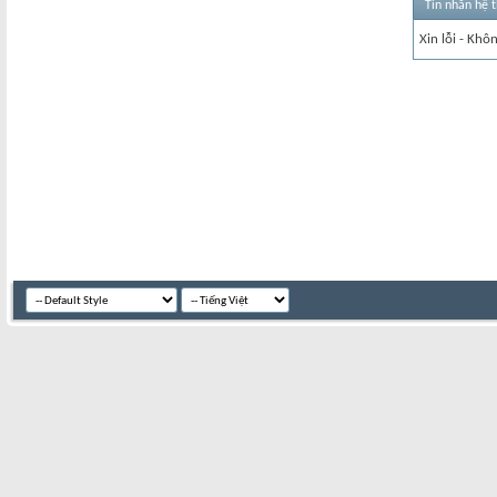
Tin nhắn hệ 
Xin lỗi - Khô