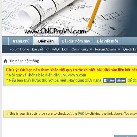
Trang chủ
Diễn đàn
Bài gửi hôm nay
Bài viết mới
Forum Home
Bài viết mới
FAQ
Lịch
Community
Forum Actions
Quick Li
Tin nhắn hệ thống
Chú ý
: Các bạn nên tham khảo Nội quy trước khi viết bài (click vào liên kết bê
*
Nội quy và Thông báo diễn đàn CNCProVN.com
*
Nếu bạn thấy hứng thú với bài viết. Hãy dùng chức năng
để chi
If this is your first visit, be sure to check out the
FAQ
by clicking the link above. You ma