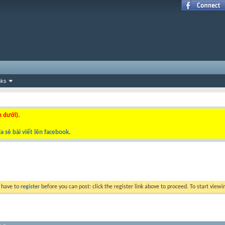
nks
n dưới).
a sẻ bài viết lên facebook
.
y have to
register
before you can post: click the register link above to proceed. To start view