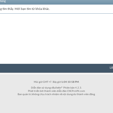
thống
ng tìm thấy. Mời bạn tìm từ khóa khác.
Li
Múi giờ GMT +7. Bây giờ là
04:10:58 PM
.
Diễn đàn sử dụng vBulletin® Phiên bản 4.2.3.
Phát triển bởi thành viên diễn đàn CNCProVN.com
Ban quản trị không chịu trách nhiệm về nội dung do thành viên đăng.