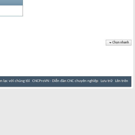
Chọn nhanh
ên lạc với chúng tôi
CNCProVN - Diễn đàn CNC chuyên nghiệp
Lưu trữ
Lên trên