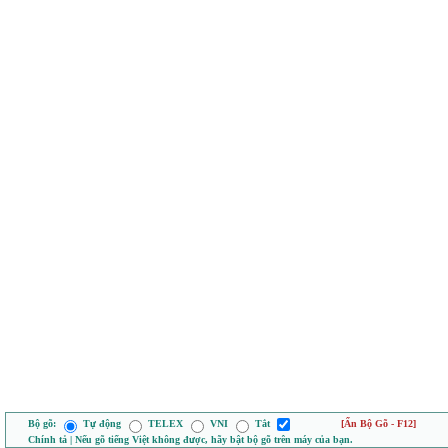
Bộ gõ:
Tự động
TELEX
VNI
Tắt
[Ẩn Bộ Gõ - F12]
Chính tả | Nếu gõ tiếng Việt không được, hãy bật bộ gõ trên máy của bạn.