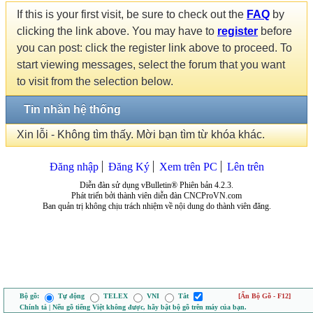
If this is your first visit, be sure to check out the
FAQ
by
clicking the link above. You may have to
register
before
you can post: click the register link above to proceed. To
start viewing messages, select the forum that you want
to visit from the selection below.
Tin nhắn hệ thống
Xin lỗi - Không tìm thấy. Mời bạn tìm từ khóa khác.
Đăng nhập
Đăng Ký
Xem trên PC
Lên trên
Diễn đàn sử dụng vBulletin® Phiên bản 4.2.3.
Phát triển bởi thành viên diễn đàn CNCProVN.com
Ban quản trị không chịu trách nhiệm về nội dung do thành viên đăng.
Bộ gõ:
Tự động
TELEX
VNI
Tắt
[Ẩn Bộ Gõ - F12]
Chính tả | Nếu gõ tiếng Việt không được, hãy bật bộ gõ trên máy của bạn.