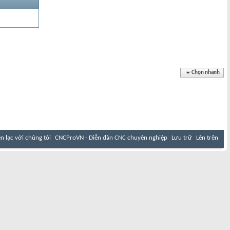
Chọn nhanh
ên lạc với chúng tôi
CNCProVN - Diễn đàn CNC chuyên nghiệp
Lưu trữ
Lên trên