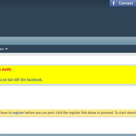
nks
n dưới).
a sẻ bài viết lên facebook
.
y have to
register
before you can post: click the register link above to proceed. To start view