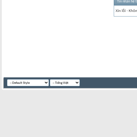
Tin nhắn hệ 
Xin lỗi - Khô