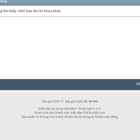
thống
ng tìm thấy. Mời bạn tìm từ khóa khác.
Li
Múi giờ GMT +7. Bây giờ là
01:35:40 AM
.
Diễn đàn sử dụng vBulletin® Phiên bản 4.2.3.
Phát triển bởi thành viên diễn đàn CNCProVN.com
Ban quản trị không chịu trách nhiệm về nội dung do thành viên đăng.