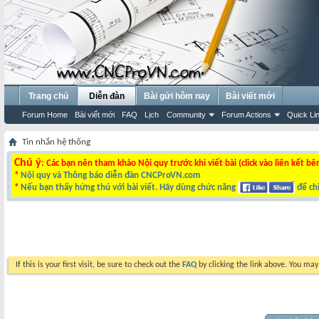
Trang chủ
Diễn đàn
Bài gửi hôm nay
Bài viết mới
Forum Home
Bài viết mới
FAQ
Lịch
Community
Forum Actions
Quick Li
Tin nhắn hệ thống
Chú ý
: Các bạn nên tham khảo Nội quy trước khi viết bài (click vào liên kết bê
*
Nội quy và Thông báo diễn đàn CNCProVN.com
*
Nếu bạn thấy hứng thú với bài viết. Hãy dùng chức năng
để chi
If this is your first visit, be sure to check out the
FAQ
by clicking the link above. You ma