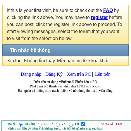
If this is your first visit, be sure to check out the
FAQ
by
clicking the link above. You may have to
register
before
you can post: click the register link above to proceed. To
start viewing messages, select the forum that you want
to visit from the selection below.
Tin nhắn hệ thống
Xin lỗi - Không tìm thấy. Mời bạn tìm từ khóa khác.
Đăng nhập
Đăng Ký
Xem trên PC
Lên trên
Diễn đàn sử dụng vBulletin® Phiên bản 4.2.3.
Phát triển bởi thành viên diễn đàn CNCProVN.com
Ban quản trị không chịu trách nhiệm về nội dung do thành viên đăng.
Bộ gõ:
Tự động
TELEX
VNI
Tắt
[Ẩn Bộ Gõ - F12]
Chính tả | Nếu gõ tiếng Việt không được, hãy bật bộ gõ trên máy của bạn.