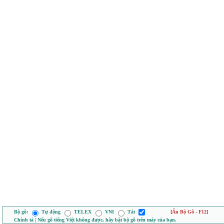
Bộ gõ:
Tự động
TELEX
VNI
Tắt
[Ẩn Bộ Gõ - F12]
Chính tả | Nếu gõ tiếng Việt không được, hãy bật bộ gõ trên máy của bạn.