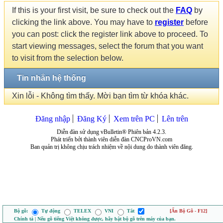
If this is your first visit, be sure to check out the
FAQ
by
clicking the link above. You may have to
register
before
you can post: click the register link above to proceed. To
start viewing messages, select the forum that you want
to visit from the selection below.
Tin nhắn hệ thống
Xin lỗi - Không tìm thấy. Mời bạn tìm từ khóa khác.
Đăng nhập
Đăng Ký
Xem trên PC
Lên trên
Diễn đàn sử dụng vBulletin® Phiên bản 4.2.3.
Phát triển bởi thành viên diễn đàn CNCProVN.com
Ban quản trị không chịu trách nhiệm về nội dung do thành viên đăng.
Bộ gõ:
Tự động
TELEX
VNI
Tắt
[Ẩn Bộ Gõ - F12]
Chính tả | Nếu gõ tiếng Việt không được, hãy bật bộ gõ trên máy của bạn.