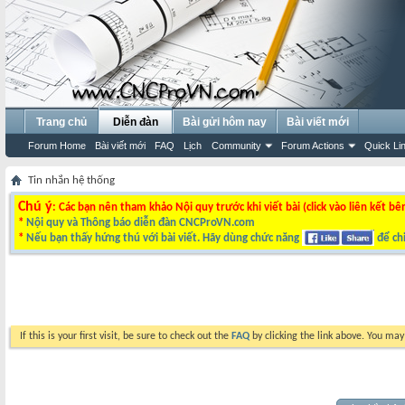
Trang chủ
Diễn đàn
Bài gửi hôm nay
Bài viết mới
Forum Home
Bài viết mới
FAQ
Lịch
Community
Forum Actions
Quick Li
Tin nhắn hệ thống
Chú ý
: Các bạn nên tham khảo Nội quy trước khi viết bài (click vào liên kết bê
*
Nội quy và Thông báo diễn đàn CNCProVN.com
*
Nếu bạn thấy hứng thú với bài viết. Hãy dùng chức năng
để chi
If this is your first visit, be sure to check out the
FAQ
by clicking the link above. You ma