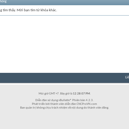
thống
ng tìm thấy. Mời bạn tìm từ khóa khác.
Li
Múi giờ GMT +7. Bây giờ là
12:28:07 PM
.
Diễn đàn sử dụng vBulletin® Phiên bản 4.2.3.
Phát triển bởi thành viên diễn đàn CNCProVN.com
Ban quản trị không chịu trách nhiệm về nội dung do thành viên đăng.