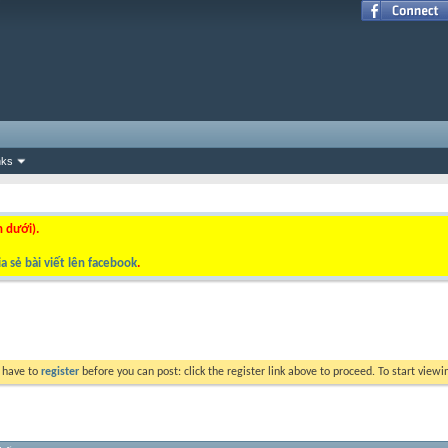
nks
n dưới).
a sẻ bài viết lên facebook
.
y have to
register
before you can post: click the register link above to proceed. To start view