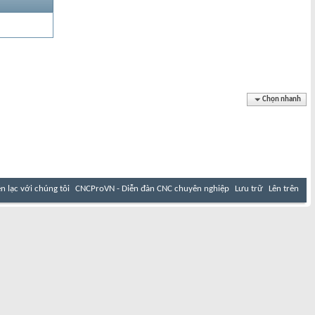
Chọn nhanh
ên lạc với chúng tôi
CNCProVN - Diễn đàn CNC chuyên nghiệp
Lưu trữ
Lên trên