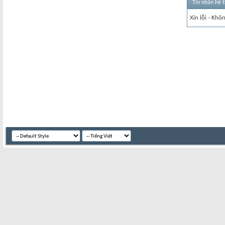
Tin nhắn hệ 
Xin lỗi - Khô