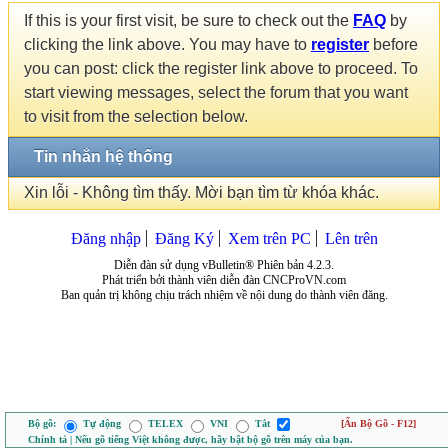
If this is your first visit, be sure to check out the
FAQ
by
clicking the link above. You may have to
register
before
you can post: click the register link above to proceed. To
start viewing messages, select the forum that you want
to visit from the selection below.
Tin nhắn hệ thống
Xin lỗi - Không tìm thấy. Mời bạn tìm từ khóa khác.
Đăng nhập
Đăng Ký
Xem trên PC
Lên trên
Diễn đàn sử dụng vBulletin® Phiên bản 4.2.3.
Phát triển bởi thành viên diễn đàn CNCProVN.com
Ban quản trị không chịu trách nhiệm về nội dung do thành viên đăng.
Bộ gõ:
Tự động
TELEX
VNI
Tắt
[Ẩn Bộ Gõ - F12]
Chính tả | Nếu gõ tiếng Việt không được, hãy bật bộ gõ trên máy của bạn.