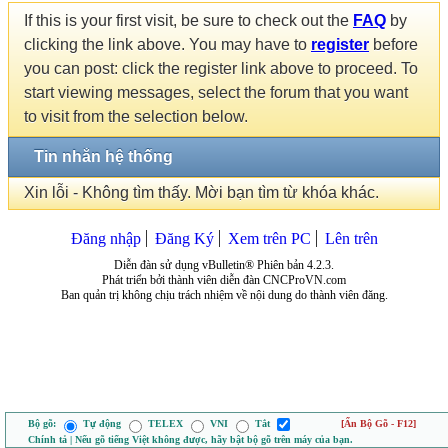
If this is your first visit, be sure to check out the
FAQ
by
clicking the link above. You may have to
register
before
you can post: click the register link above to proceed. To
start viewing messages, select the forum that you want
to visit from the selection below.
Tin nhắn hệ thống
Xin lỗi - Không tìm thấy. Mời bạn tìm từ khóa khác.
Đăng nhập
Đăng Ký
Xem trên PC
Lên trên
Diễn đàn sử dụng vBulletin® Phiên bản 4.2.3.
Phát triển bởi thành viên diễn đàn CNCProVN.com
Ban quản trị không chịu trách nhiệm về nội dung do thành viên đăng.
Bộ gõ:
Tự động
TELEX
VNI
Tắt
[Ẩn Bộ Gõ - F12]
Chính tả | Nếu gõ tiếng Việt không được, hãy bật bộ gõ trên máy của bạn.