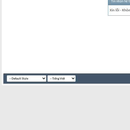
Tin nhắn hệ 
Xin lỗi - Khô