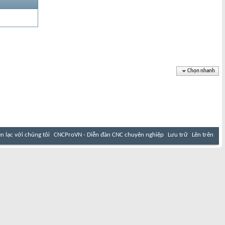
Chọn nhanh
ên lạc với chúng tôi
CNCProVN - Diễn đàn CNC chuyên nghiệp
Lưu trữ
Lên trên