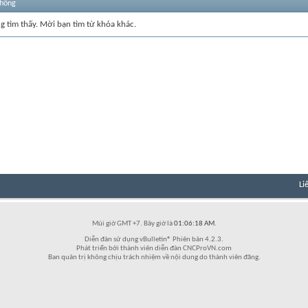
thống
ng tìm thấy. Mời bạn tìm từ khóa khác.
Li
Múi giờ GMT +7. Bây giờ là
01:06:18 AM
.
Diễn đàn sử dụng vBulletin® Phiên bản 4.2.3.
Phát triển bởi thành viên diễn đàn CNCProVN.com
Ban quản trị không chịu trách nhiệm về nội dung do thành viên đăng.