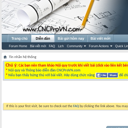
Trang chủ
Diễn đàn
Bài gửi hôm nay
Bài viết mới
Forum Home
Bài viết mới
FAQ
Lịch
Community
Forum Actions
Quick Li
Tin nhắn hệ thống
Chú ý
: Các bạn nên tham khảo Nội quy trước khi viết bài (click vào liên kết bê
*
Nội quy và Thông báo diễn đàn CNCProVN.com
*
Nếu bạn thấy hứng thú với bài viết. Hãy dùng chức năng
để chi
If this is your first visit, be sure to check out the
FAQ
by clicking the link above. You ma