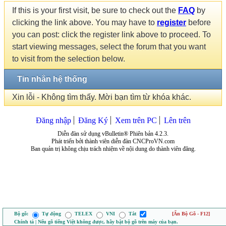
If this is your first visit, be sure to check out the
FAQ
by
clicking the link above. You may have to
register
before
you can post: click the register link above to proceed. To
start viewing messages, select the forum that you want
to visit from the selection below.
Tin nhắn hệ thống
Xin lỗi - Không tìm thấy. Mời bạn tìm từ khóa khác.
Đăng nhập
Đăng Ký
Xem trên PC
Lên trên
Diễn đàn sử dụng vBulletin® Phiên bản 4.2.3.
Phát triển bởi thành viên diễn đàn CNCProVN.com
Ban quản trị không chịu trách nhiệm về nội dung do thành viên đăng.
Bộ gõ:
Tự động
TELEX
VNI
Tắt
[Ẩn Bộ Gõ - F12]
Chính tả | Nếu gõ tiếng Việt không được, hãy bật bộ gõ trên máy của bạn.