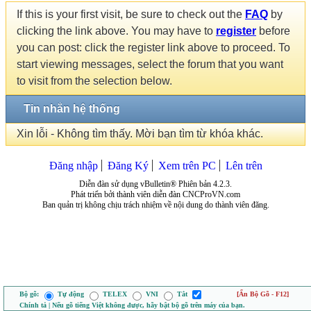
If this is your first visit, be sure to check out the
FAQ
by
clicking the link above. You may have to
register
before
you can post: click the register link above to proceed. To
start viewing messages, select the forum that you want
to visit from the selection below.
Tin nhắn hệ thống
Xin lỗi - Không tìm thấy. Mời bạn tìm từ khóa khác.
Đăng nhập
Đăng Ký
Xem trên PC
Lên trên
Diễn đàn sử dụng vBulletin® Phiên bản 4.2.3.
Phát triển bởi thành viên diễn đàn CNCProVN.com
Ban quản trị không chịu trách nhiệm về nội dung do thành viên đăng.
Bộ gõ:
Tự động
TELEX
VNI
Tắt
[Ẩn Bộ Gõ - F12]
Chính tả | Nếu gõ tiếng Việt không được, hãy bật bộ gõ trên máy của bạn.