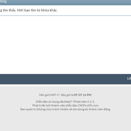
thống
ng tìm thấy. Mời bạn tìm từ khóa khác.
Li
Múi giờ GMT +7. Bây giờ là
09:39:16 PM
.
Diễn đàn sử dụng vBulletin® Phiên bản 4.2.3.
Phát triển bởi thành viên diễn đàn CNCProVN.com
Ban quản trị không chịu trách nhiệm về nội dung do thành viên đăng.