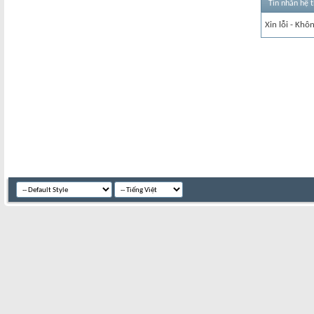
Tin nhắn hệ 
Xin lỗi - Khô