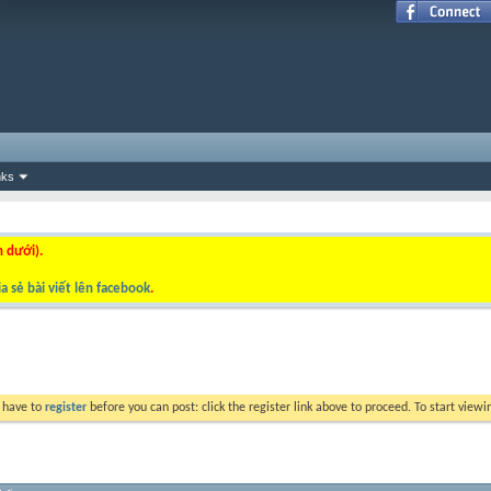
nks
n dưới).
a sẻ bài viết lên facebook
.
y have to
register
before you can post: click the register link above to proceed. To start view