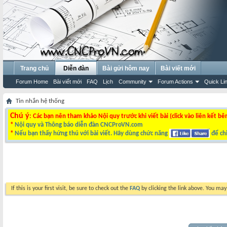
Trang chủ
Diễn đàn
Bài gửi hôm nay
Bài viết mới
Forum Home
Bài viết mới
FAQ
Lịch
Community
Forum Actions
Quick Li
Tin nhắn hệ thống
Chú ý
: Các bạn nên tham khảo Nội quy trước khi viết bài (click vào liên kết bê
*
Nội quy và Thông báo diễn đàn CNCProVN.com
*
Nếu bạn thấy hứng thú với bài viết. Hãy dùng chức năng
để chi
If this is your first visit, be sure to check out the
FAQ
by clicking the link above. You ma