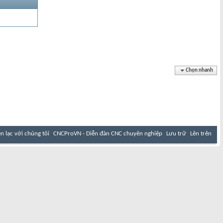
Chọn nhanh
ên lạc với chúng tôi
CNCProVN - Diễn đàn CNC chuyên nghiệp
Lưu trữ
Lên trên