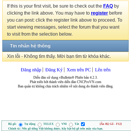
If this is your first visit, be sure to check out the
FAQ
by
clicking the link above. You may have to
register
before
you can post: click the register link above to proceed. To
start viewing messages, select the forum that you want
to visit from the selection below.
Tin nhắn hệ thống
Xin lỗi - Không tìm thấy. Mời bạn tìm từ khóa khác.
Đăng nhập
Đăng Ký
Xem trên PC
Lên trên
Diễn đàn sử dụng vBulletin® Phiên bản 4.2.3.
Phát triển bởi thành viên diễn đàn CNCProVN.com
Ban quản trị không chịu trách nhiệm về nội dung do thành viên đăng.
Bộ gõ:
Tự động
TELEX
VNI
Tắt
[Ẩn Bộ Gõ - F12]
Chính tả | Nếu gõ tiếng Việt không được, hãy bật bộ gõ trên máy của bạn.